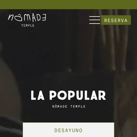
          Explora Nômade  | Sumérgete en nuestra
RESERVA
DESAYUNO