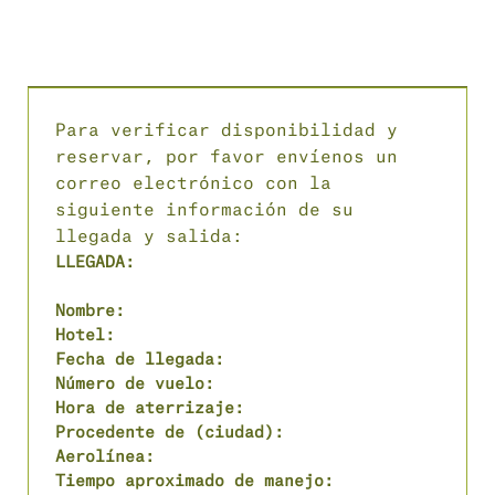
1 o 2 personas. Si desea revisar opciones 
adicionales de automóviles, por favor 
envíenos un correo electrónico directamente. 
El servicio de transporte debe reservarse al 
menos 48 horas antes de su fecha de llegada.
Para verificar disponibilidad y 
reservar, por favor envíenos un 
correo electrónico con la 
siguiente información de su 
llegada y salida:
LLEGADA:
Nombre:
Hotel:
Fecha de llegada:
Número de vuelo:
Hora de aterrizaje:
Procedente de (ciudad):
Aerolínea:
Tiempo aproximado de manejo: