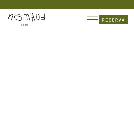
          Explora Nômade  | Sumérgete en nuestra
RESERVA
TRANSPORTE