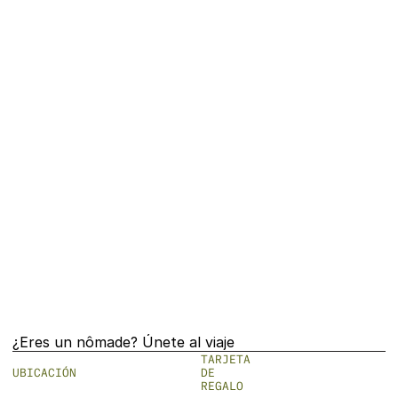
transporte al momento de su check-in 
con nuestro equipo de conserjería para 
evitar cualquier penalización en caso 
de retrasos en los vuelos. Sin embargo, 
si desea hacer la reservación con 
anticipación, simplemente puede 
enviarnos un correo electrónico al 
enlace proporcionado arriba.
Detalles adicionales:
Hay un cargo de 40 USD por recogida 
en dos terminales, y un cargo de 100 
USD por una hora de tiempo de espera.
¿Eres un nômade? Únete al viaje
TARJETA 
UBICACIÓN
DE 
REGALO